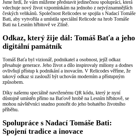
Jsme hrdí, že vám můžeme představit jedinečnou spolupráci, která
vdechuje nový život vzpomínkám na jednoho z nejvýznamnějších
českých velikánů. Společnost Relicodes se spojila s Nadací Tomáše
Bati, aby vytvořila a umístila speciální Relicode na hrob Tomáše
Bati na Lesním hřbitově ve Zlíně.
Odkaz, který žije dál: Tomáš Baťa a jeho
digitální památník
Tomáš Baťa byl vizionář, podnikatel a osobnost, jejíž odkaz
přesahuje generace. Jeho život a dílo inspirovaly miliony a dodnes
ovlivňují přístup k podnikání a inovacím. V Relicodes věříme, že
takový odkaz si zaslouží být uchován moderním a přístupným
způsobem.
Díky našemu speciálně navrženému QR kódu, který je nyní
důstojně umístěn přímo na Baťově hrobě na Lesním hřbitově, se
mohou návštěvníci snadno ponořit do jeho bohatého životního
příběhu.
Spolupráce s Nadací Tomáše Bati:
Spojení tradice a inovace