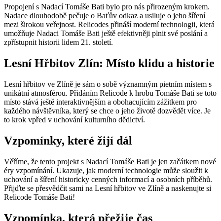
Propojení s Nadací Tomáše Bati bylo pro nás přirozeným krokem.
Nadace dlouhodobě pečuje o Baťův odkaz a usiluje o jeho šíření
mezi širokou veřejnost. Relicodes přináší moderní technologii, která
umožňuje Nadaci Tomáše Bati ještě efektivněji plnit své poslání a
zpřístupnit historii lidem 21. století.
Lesní Hřbitov Zlín: Místo klidu a historie
Lesní hřbitov ve Zlíně je sám o sobě významným pietním místem s
unikátní atmosférou. Přidáním Relicode k hrobu Tomáše Bati se toto
místo stává ještě interaktivnějším a obohacujícím zážitkem pro
každého návštěvníka, který se chce o jeho životě dozvědět více. Je
to krok vpřed v uchování kulturního dědictví.
Vzpomínky, které žijí dál
Věříme, že tento projekt s Nadací Tomáše Bati je jen začátkem nové
éry vzpomínání. Ukazuje, jak moderní technologie může sloužit k
uchování a šíření historicky cenných informací a osobních příběhů.
Přijďte se přesvědčit sami na Lesní hřbitov ve Zlíně a naskenujte si
Relicode Tomáše Bati!
Vzpomínka, která přežije čas