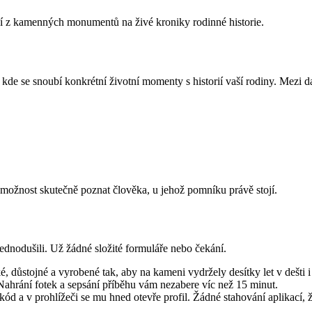
í z kamenných monumentů na živé kroniky rodinné historie.
a, kde se snoubí konkrétní životní momenty s historií vaší rodiny. Mezi
m možnost skutečně poznat člověka, u jehož pomníku právě stojí.
dnodušili. Už žádné složité formuláře nebo čekání.
, důstojné a vyrobené tak, aby na kameni vydržely desítky let v dešti 
Nahrání fotek a sepsání příběhu vám nezabere víc než 15 minut.
kód a v prohlížeči se mu hned otevře profil. Žádné stahování aplikací, 