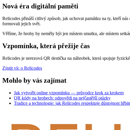
Nová éra digitální paměti
Relicodes přináší citlivý způsob, jak uchovat památku na ty, kteří nás 
formovali jejich svět.
Věříme, že hroby by neměly být jen místem smutku, ale místem setkání
Vzpomínka, která přežije čas
Relicodes je nerezová QR destička na náhrobek, která spojuje fyzic
Zjistit víc o Relicodes
Mohlo by vás zajímat
Jak vytvořit online vzpomínku — průvodce krok za krokem
QR kódy na hrobech: odpovědi na nejčastější otázky
Tradice a technologie: jak Relicodes respektuje důstojnost hřbi