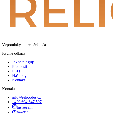
Vzpomínky, které přežijí čas
Rychlé odkazy
Jak to funguje
Přednosti
FAQ
Náš blog
Kontakt
Kontakt
info@relicodes.cz
+420 604 647 507
Instagram
YouTube