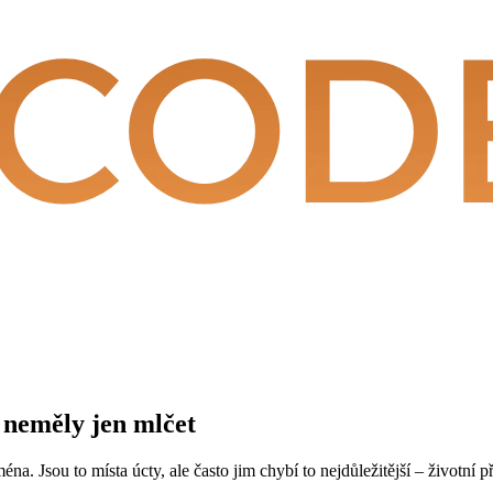
 neměly jen
mlčet
 Jsou to místa úcty, ale často jim chybí to nejdůležitější – životní pří