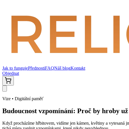
Jak to funguje
Přednosti
FAQ
Náš blog
Kontakt
Objednat
Vize • Digitální paměť
Budoucnost vzpomínání: Proč by hroby už
Když procházíme hřbitovem, vidíme jen kámen, květiny a vytesaná jména.
tichá místa zaplnit vzpomínkami, které nikdy nevyblednou.