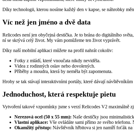
Díky technologii, kterou nosíme každý den v kapse, se náhrobky měn
Víc než jen jméno a dvě data
Relicodes není jen obyčejná destička. Je to brána do digitálního svět
ní se skrývá celý život. My vám pomůžeme ten život vyprávět.
Díky naší mobilní aplikaci můžete na profil nahrát cokoliv:
Fotky z mládí, které vnoučata nikdy neviděla.
Videa z rodinných oslav nebo dovolených.
Příběhy a moudra, která by neměla být zapomenuta.
Hroby se tak stávají interaktivními portály, které dávají návštěvníků
Jednoduchost, která respektuje pietu
Vytvoření takové vzpomínky jsme s verzí Relicodes V2 maximálně zje
Nerezová ocel (50 x 55 mm):
Naše destičky jsou minimalistické
Vlastní aplikace:
Vše ovládáte sami přímo ze svého telefonu. 
Okamžitý přístup:
Návštěvník hřbitova si jen namíří foťák na 