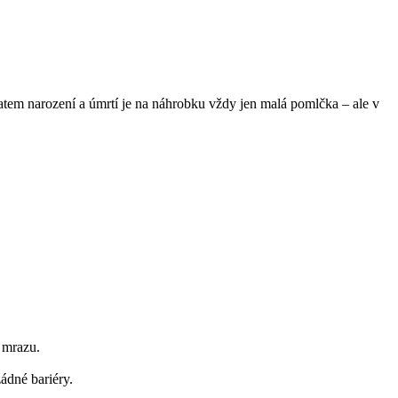
 datem narození a úmrtí je na náhrobku vždy jen malá pomlčka – ale v
i mrazu.
žádné bariéry.