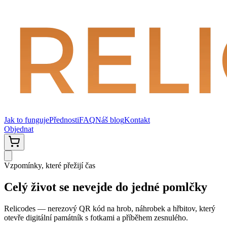
Jak to funguje
Přednosti
FAQ
Náš blog
Kontakt
Objednat
Vzpomínky, které přežijí čas
Celý život
se nevejde do jedné
pomlčky
Relicodes — nerezový QR kód na hrob, náhrobek a hřbitov, který
otevře digitální památník s fotkami a příběhem zesnulého.