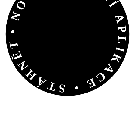
• NOVÁ MOBILNÍ APLIKACE • STÁHNĚTE SI JI •