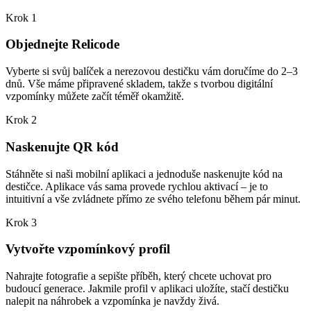
Krok 1
Objednejte Relicode
Vyberte si svůj balíček a nerezovou destičku vám doručíme do 2–3
dnů. Vše máme připravené skladem, takže s tvorbou digitální
vzpomínky můžete začít téměř okamžitě.
Krok 2
Naskenujte QR kód
Stáhněte si naši mobilní aplikaci a jednoduše naskenujte kód na
destičce. Aplikace vás sama provede rychlou aktivací – je to
intuitivní a vše zvládnete přímo ze svého telefonu během pár minut.
Krok 3
Vytvořte vzpomínkový profil
Nahrajte fotografie a sepište příběh, který chcete uchovat pro
budoucí generace. Jakmile profil v aplikaci uložíte, stačí destičku
nalepit na náhrobek a vzpomínka je navždy živá.