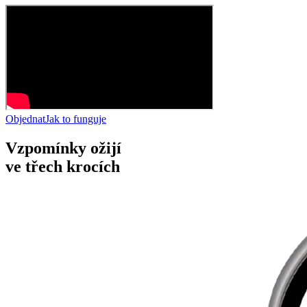
Objednat
Jak to funguje
Vzpomínky ožijí
ve
třech krocích